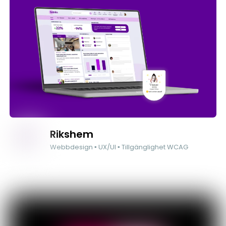
Rikshem
Webbdesign ▪ UX/UI ▪ Tillgänglighet WCAG