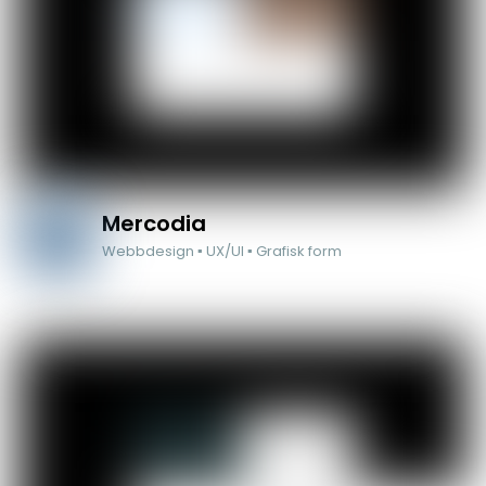
Mercodia
Webbdesign ▪ UX/UI ▪ Grafisk form