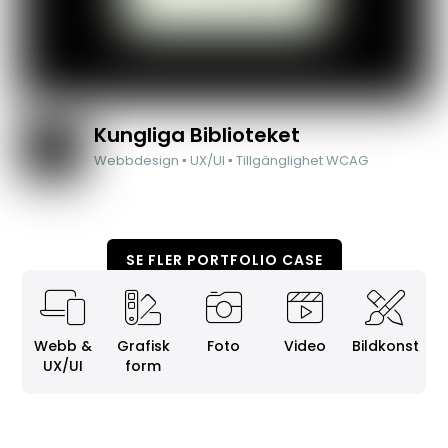
Kungliga Biblioteket
Webbdesign ▪ UX/UI ▪ Tillgänglighet WCAG
SE FLER PORTFOLIO CASE
Webb &
Grafisk
Foto
Video
Bildkonst
UX/UI
form