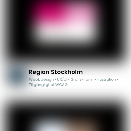
Region Stockholm
Webbdesign ▪ UX/UI ▪ Grafisk form ▪ Illustration ▪
Tillgänglighet WCAG