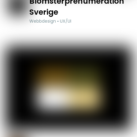
Blomsterprenumeration
Sverige
Webbdesign ▪ UX/UI