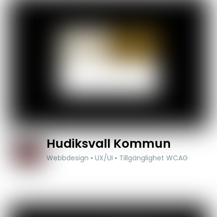
Hudiksvall Kommun
Webbdesign ▪ UX/UI ▪ Tillgänglighet WCAG