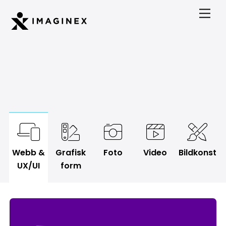
Skip
Men
to
content
Webb &
Grafisk
Foto
Video
Bildkonst
UX/UI
form