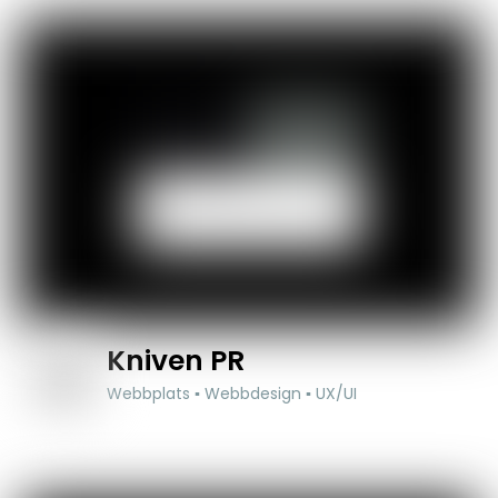
Kniven PR
Webbplats ▪ Webbdesign ▪ UX/UI