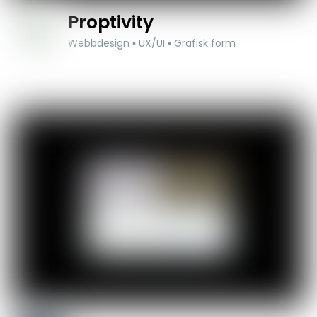
Proptivity
Webbdesign ▪ UX/UI ▪ Grafisk form