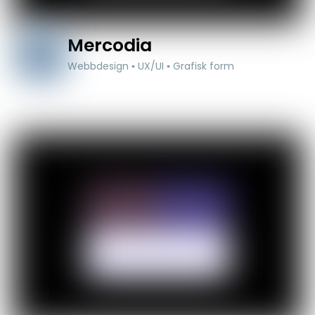
Mercodia
Webbdesign ▪ UX/UI ▪ Grafisk form