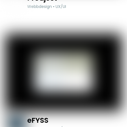
Webbdesign ▪ UX/UI
eFYSS