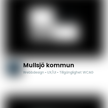
Mullsjö kommun
Webbdesign ▪ UX/UI ▪ Tillgänglighet WCAG