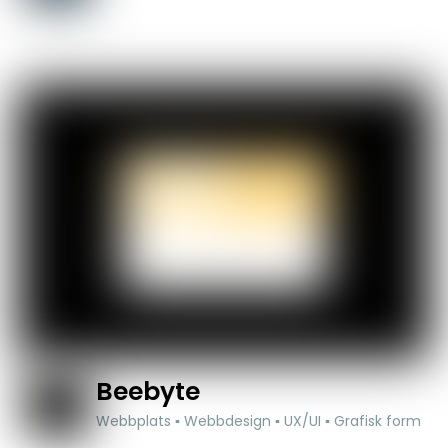
Beebyte
Webbplats ▪ Webbdesign ▪ UX/UI ▪ Grafisk form