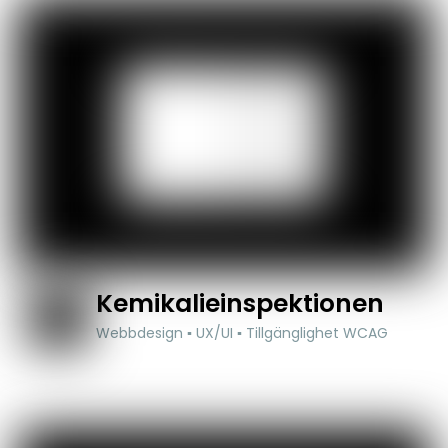
Kemikalieinspektionen
Webbdesign ▪ UX/UI ▪ Tillgänglighet WCAG