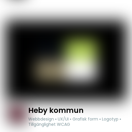
Heby kommun
Webbdesign ▪ UX/UI ▪ Grafisk form ▪ Logotyp ▪
Tillgänglighet WCAG