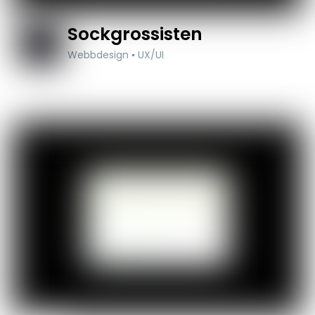
Sockgrossisten
Webbdesign ▪ UX/UI