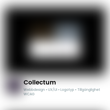
Collectum
Webbdesign ▪ UX/UI ▪ Logotyp ▪ Tillgänglighet
WCAG