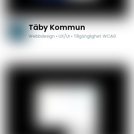
Täby Kommun
Webbdesign ▪ UX/UI ▪ Tillgänglighet WCAG