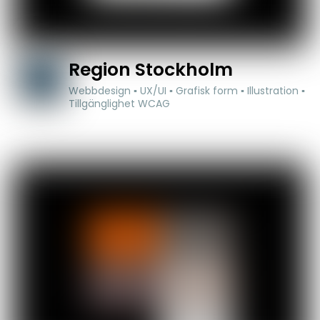
Region Stockholm
Webbdesign ▪ UX/UI ▪ Grafisk form ▪ Illustration ▪
Tillgänglighet WCAG