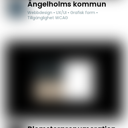
Ängelholms kommun
Webbdesign ▪ UX/UI ▪ Grafisk form ▪
Tillgänglighet WCAG