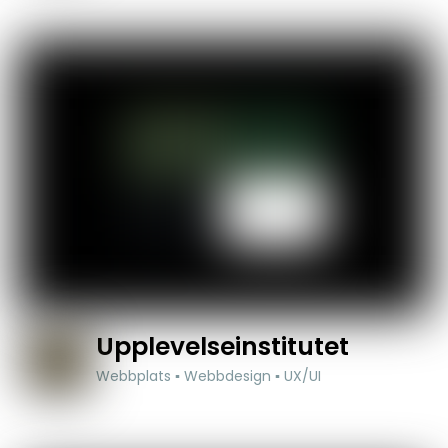
Upplevelseinstitutet
Webbplats ▪ Webbdesign ▪ UX/UI