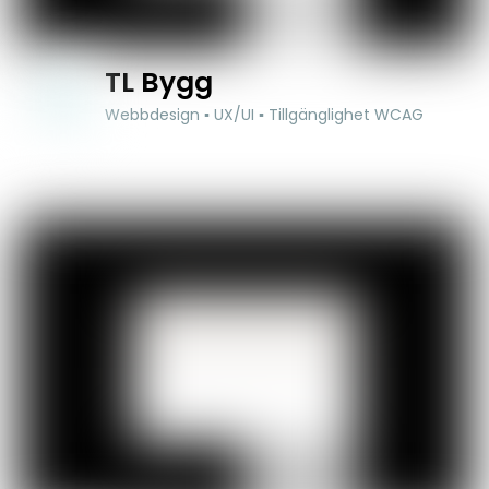
TL Bygg
Webbdesign ▪ UX/UI ▪ Tillgänglighet WCAG