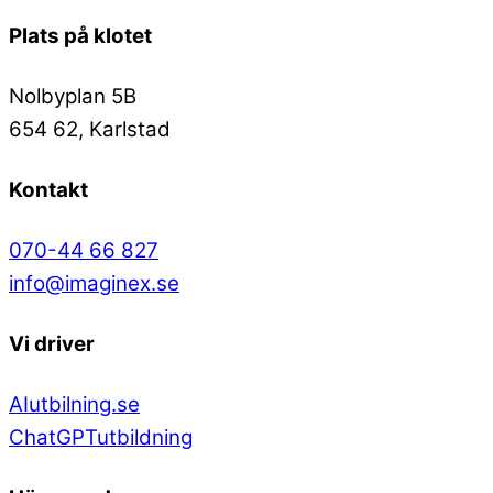
Plats på klotet
Nolbyplan 5B
654 62, Karlstad
Kontakt
070-44 66 827
info@imaginex.se
Vi driver
AIutbilning.se
ChatGPTutbildning