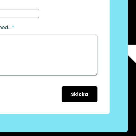
ed...
*
Skicka