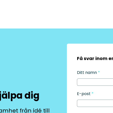
Få svar inom 
Ditt namn
*
jälpa dig
E-post
*
amhet från idé till