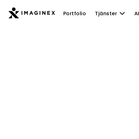
Skip
to
Portfolio
Tjänster
A
content