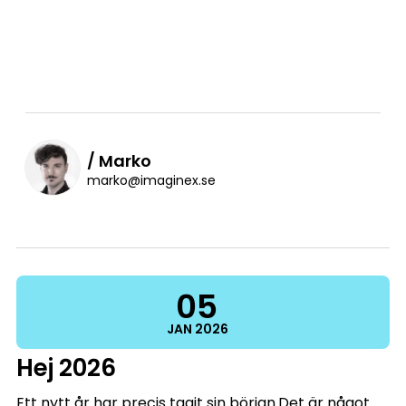
/ Marko
marko@imaginex.se
05
JAN
2026
Hej 2026
Ett nytt år har precis tagit sin början.Det är något